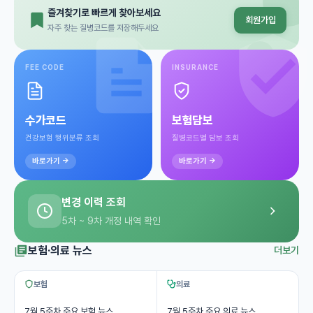
즐겨찾기로 빠르게 찾아보세요
회원가입
자주 찾는 질병코드를 저장해두세요
FEE CODE
INSURANCE
수가코드
보험담보
건강보험 행위분류 조회
질병코드별 담보 조회
바로가기 →
바로가기 →
변경 이력 조회
5차 ~ 9차 개정 내역 확인
보험·의료 뉴스
더보기
보험
의료
7월 5주차 주요 보험 뉴스
7월 5주차 주요 의료 뉴스