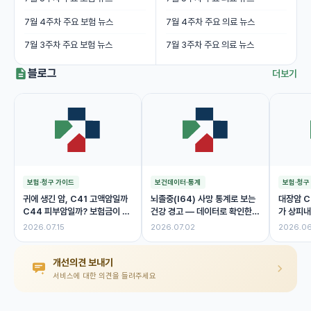
7월 4주차 주요 보험 뉴스
7월 4주차 주요 의료 뉴스
7월 3주차 주요 보험 뉴스
7월 3주차 주요 의료 뉴스
블로그
더보기
보험·청구 가이드
보건데이터·통계
보험·청구
귀에 생긴 암, C41 고액암일까
뇌졸중(I64) 사망 통계로 보는
대장암 C
C44 피부암일까? 보험금이 달
건강 경고 — 데이터로 확인한
가 상피내
라진 이유
위험 신호
제 보험금
2026.07.15
2026.07.02
2026.06
개선의견 보내기
서비스에 대한 의견을 들려주세요