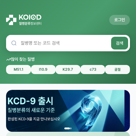
로그인
검색
많이 찾는 질병
M51.1
I10.9
K29.7
c73
골절