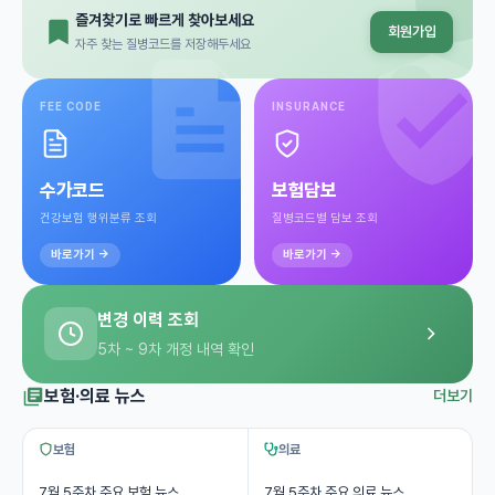
즐겨찾기로 빠르게 찾아보세요
회원가입
자주 찾는 질병코드를 저장해두세요
FEE CODE
INSURANCE
수가코드
보험담보
건강보험 행위분류 조회
질병코드별 담보 조회
바로가기 →
바로가기 →
변경 이력 조회
5차 ~ 9차 개정 내역 확인
보험·의료 뉴스
더보기
보험
의료
7월 5주차 주요 보험 뉴스
7월 5주차 주요 의료 뉴스