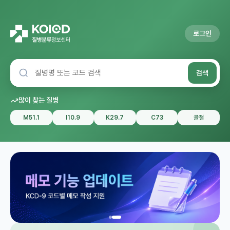
로그인
검색
많이 찾는 질병
M51.1
I10.9
K29.7
C73
골절