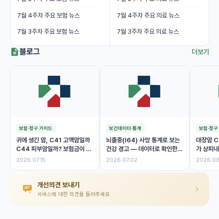
7월 4주차 주요 보험 뉴스
7월 4주차 주요 의료 뉴스
7월 3주차 주요 보험 뉴스
7월 3주차 주요 의료 뉴스
블로그
더보기
보험·청구 가이드
보건데이터·통계
보험·청구
귀에 생긴 암, C41 고액암일까
뇌졸중(I64) 사망 통계로 보는
대장암 C
C44 피부암일까? 보험금이 달
건강 경고 — 데이터로 확인한
가 상피내
라진 이유
위험 신호
제 보험금
2026.07.15
2026.07.02
2026.06
개선의견 보내기
서비스에 대한 의견을 들려주세요