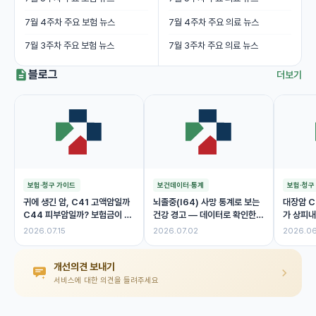
7월 4주차 주요 보험 뉴스
7월 4주차 주요 의료 뉴스
7월 3주차 주요 보험 뉴스
7월 3주차 주요 의료 뉴스
블로그
더보기
보험·청구 가이드
보건데이터·통계
보험·청구
귀에 생긴 암, C41 고액암일까
뇌졸중(I64) 사망 통계로 보는
대장암 C
C44 피부암일까? 보험금이 달
건강 경고 — 데이터로 확인한
가 상피내
라진 이유
위험 신호
제 보험금
2026.07.15
2026.07.02
2026.06
개선의견 보내기
서비스에 대한 의견을 들려주세요