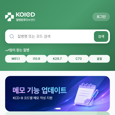
로그인
검색
많이 찾는 질병
M51.1
I10.9
K29.7
C73
골절