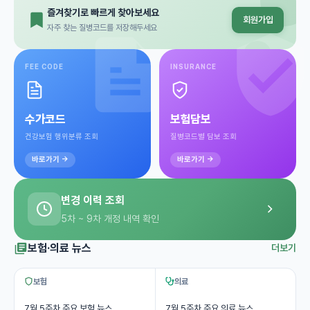
즐겨찾기로 빠르게 찾아보세요
회원가입
자주 찾는 질병코드를 저장해두세요
FEE CODE
INSURANCE
수가코드
보험담보
건강보험 행위분류 조회
질병코드별 담보 조회
바로가기 →
바로가기 →
변경 이력 조회
5차 ~ 9차 개정 내역 확인
보험·의료 뉴스
더보기
보험
의료
7월 5주차 주요 보험 뉴스
7월 5주차 주요 의료 뉴스