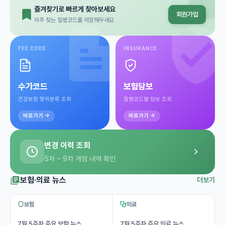
즐겨찾기로 빠르게 찾아보세요
회원가입
자주 찾는 질병코드를 저장해두세요
FEE CODE
INSURANCE
수가코드
보험담보
건강보험 행위분류 조회
질병코드별 담보 조회
바로가기 →
바로가기 →
변경 이력 조회
5차 ~ 9차 개정 내역 확인
보험·의료 뉴스
더보기
보험
의료
7월 5주차 주요 보험 뉴스
7월 5주차 주요 의료 뉴스