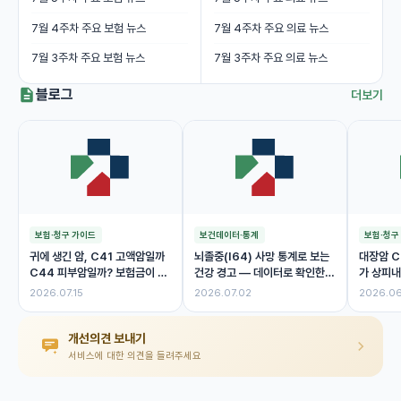
7월 4주차 주요 보험 뉴스
7월 4주차 주요 의료 뉴스
7월 3주차 주요 보험 뉴스
7월 3주차 주요 의료 뉴스
블로그
더보기
보험·청구 가이드
보건데이터·통계
보험·청구
귀에 생긴 암, C41 고액암일까
뇌졸중(I64) 사망 통계로 보는
대장암 C
C44 피부암일까? 보험금이 달
건강 경고 — 데이터로 확인한
가 상피내
라진 이유
위험 신호
제 보험금
2026.07.15
2026.07.02
2026.06
개선의견 보내기
서비스에 대한 의견을 들려주세요