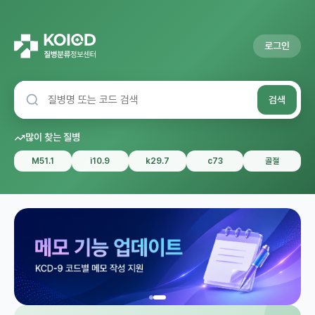
로그인
검색
많이 찾는 질병
M51.1
i10.9
k29.7
c73
골절