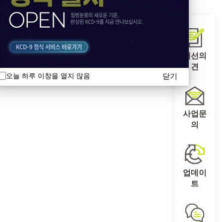
개선의
견
닫기
오늘 하루 이창을 열지 않음
사업문
의
업데이
트