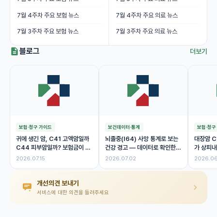
7월 4주차 주요 보험 뉴스
7월 4주차 주요 의료 뉴스
7월 3주차 주요 보험 뉴스
7월 3주차 주요 의료 뉴스
블로그
더보기
보험·청구 가이드
보건데이터·통계
보험·청구
귀에 생긴 암, C41 고액암일까
뇌졸중(I64) 사망 통계로 보는
대장암 C
C44 피부암일까? 보험금이 달
건강 경고 — 데이터로 확인한
가 상피내
라진 이유
위험 신호
제 보험금
2026.07.15
2026.07.02
2026.06
개선의견 보내기
서비스에 대한 의견을 들려주세요