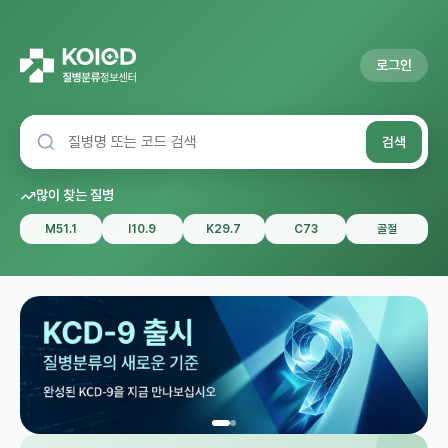
로그인
검색
많이 찾는 질병
M51.1
I10.9
K29.7
C73
골절