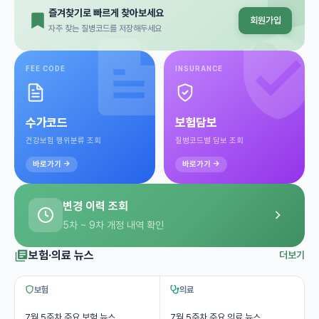
즐겨찾기로 빠르게 찾아보세요
회원가입
자주 찾는 질병코드를 저장해두세요
FEE CODE
INSURANCE
수가코드
보험담보
건강보험 행위분류 조회
질병코드별 담보 조회
바로가기 →
바로가기 →
변경 이력 조회
5차 ~ 9차 개정 내역 확인
보험·의료 뉴스
더보기
보험
의료
7월 5주차 주요 보험 뉴스
7월 5주차 주요 의료 뉴스