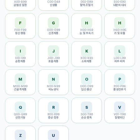
A00-B99
C00-D48
D50-D89
E00-E90
감염성 질환
신생물
혈액·조혈기
내분비·대사
F
G
H
H
F00-F99
G00-G99
H00-H59
H60-H95
정신·행동
신경계통
눈 및 부속기
귀 및 유돌
I
J
K
L
I00-I99
J00-J99
K00-K93
L00-L99
순환계통
호흡계통
소화계통
피부·피하
M
N
O
P
M00-M99
N00-N99
O00-O99
P00-P96
근골격계통
비뇨생식
임신·출산
출생전후기
Q
R
S
V
Q00-Q99
R00-R99
S00-T98
V01-Y98
선천기형
증상·징후
손상·중독
질병외인
Z
U