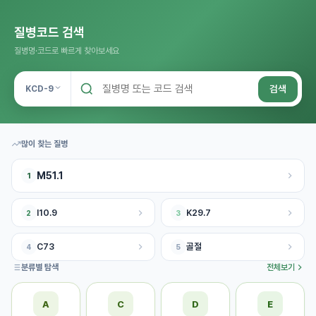
질병코드 검색
질병명·코드로 빠르게 찾아보세요
검색
KCD-
9
많이 찾는 질병
M51.1
1
I10.9
K29.7
2
3
C73
골절
4
5
분류별 탐색
전체보기
A
C
D
E