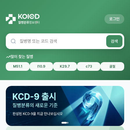
로그인
검색
많이 찾는 질병
M51.1
I10.9
K29.7
c73
골절