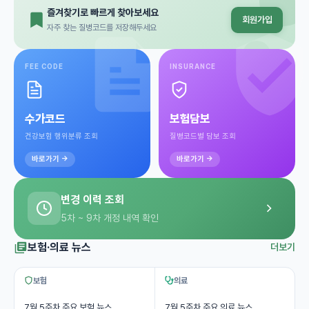
즐겨찾기로 빠르게 찾아보세요
회원가입
자주 찾는 질병코드를 저장해두세요
FEE CODE
INSURANCE
수가코드
보험담보
건강보험 행위분류 조회
질병코드별 담보 조회
바로가기 →
바로가기 →
변경 이력 조회
5차 ~ 9차 개정 내역 확인
보험·의료 뉴스
더보기
보험
의료
7월 5주차 주요 보험 뉴스
7월 5주차 주요 의료 뉴스