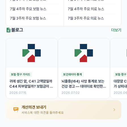
7월 4주차 주요 보험 뉴스
7월 4주차 주요 의료 뉴스
7월 3주차 주요 보험 뉴스
7월 3주차 주요 의료 뉴스
블로그
더보기
보험·청구 가이드
보건데이터·통계
보험·청구
귀에 생긴 암, C41 고액암일까
뇌졸중(I64) 사망 통계로 보는
대장암 C
C44 피부암일까? 보험금이 달
건강 경고 — 데이터로 확인한
가 상피내
라진 이유
위험 신호
제 보험금
2026.07.15
2026.07.02
2026.06
개선의견 보내기
서비스에 대한 의견을 들려주세요