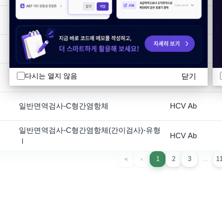
일반면역검사-B형간염표면항체
HBsAb
일반면역검사-B형간염e항원
HBeAg
닫기
다시는 열지 않음
일반면역검사-B형간염e항체
HBeAb
일반면역검사-C형간염항체
HCV Ab
일반면역검사-C형간염항체(간이검사)-유형
HCV Ab
Ⅰ
«
‹
1
2
3
...
1