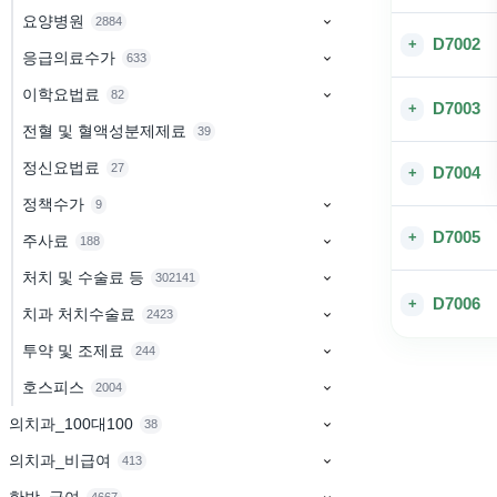
요양병원
2884
D7002
+
응급의료수가
633
이학요법료
82
D7003
+
전혈 및 혈액성분제제료
39
정신요법료
27
D7004
+
정책수가
9
D7005
+
주사료
188
처치 및 수술료 등
302141
D7006
+
치과 처치수술료
2423
투약 및 조제료
244
호스피스
2004
의치과_100대100
38
의치과_비급여
413