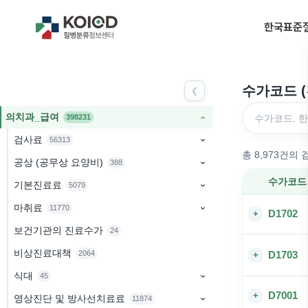
한국표준질
수가코드 
❮
의치과_급여
398231
수가코드, 한글명, 영
검사료
56313
총 8,973건의
공상 (공무상 요양비)
388
수가코드
기본진료료
5079
하위 분류 토
마취료
11770
D1702
+
보건기관의 진료수가
24
비상진료대책
2064
D1703
+
식대
45
D7001
+
영상진단 및 방사선치료료
11874