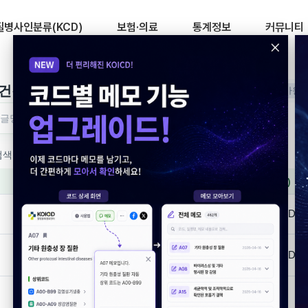
병사인분류(KCD)
보험·의료
통계정보
커뮤니티
(건강보험행위분류)
2025.07 최신화
출처:건강보험심사평가원
검색
문명 검색
 검색 결과가 있습니다.
행위명(한글)
행위명(영문)
글
B형간염DNA정량검사(DNA Probe법)
HBV-DNA (DNA
B형간염DNA정량검사(DNA Probe법)-
HBV-DNA (DNA
핵의학적 방법
일반면역검사-B형간염표면항원(정성)
HBsAg